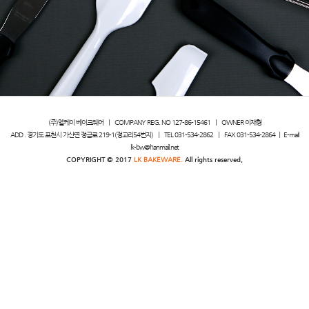
(주)엘케이 베이크웨어
ㅣ
COMPANY REG. NO 127-86-15461
ㅣ
OWNER 이재형
ADD . 경기도 포천시 가산면 정금로 219-1(정교리54번지)
ㅣ
TEL 031-534-2862
ㅣ
FAX 031-534-2864
ㅣ
E-mail
lk-bw@hanmail.net
COPYRIGHT © 2017
LK BAKEWARE.
All rights reserved.