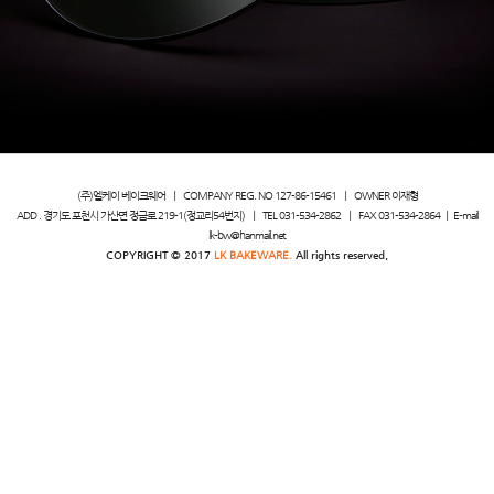
(주)엘케이 베이크웨어
ㅣ
COMPANY REG. NO 127-86-15461
ㅣ
OWNER 이재형
ADD . 경기도 포천시 가산면 정금로 219-1(정교리54번지)
ㅣ
TEL 031-534-2862
ㅣ
FAX 031-534-2864
ㅣ
E-mail
lk-bw@hanmail.net
COPYRIGHT © 2017
LK BAKEWARE.
All rights reserved.