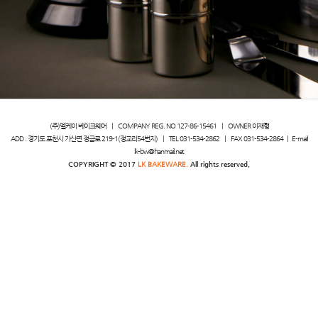
(주)엘케이 베이크웨어
ㅣ
COMPANY REG. NO 127-86-15461
ㅣ
OWNER 이재형
ADD . 경기도 포천시 가산면 정금로 219-1(정교리54번지)
ㅣ
TEL 031-534-2862
ㅣ
FAX 031-534-2864
ㅣ
E-mail
lk-bw@hanmail.net
COPYRIGHT © 2017
LK BAKEWARE.
All rights reserved.