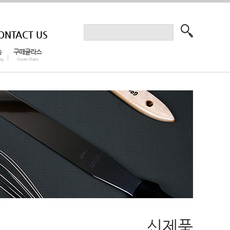
ONTACT US
능
구떼글라스
ng
Goute Glass
신제품