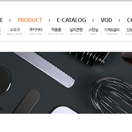
E
PRODUCT
E-CATALOG
VOD
C
드
소도구
쿠키커터
떡용품
실리콘팬
스텐실
기계&설비
산
d
Bakery Utensils
Cookie Cutter
Rice Cake Tool
Silicon Pan
Stencil
Equipment
Sanne