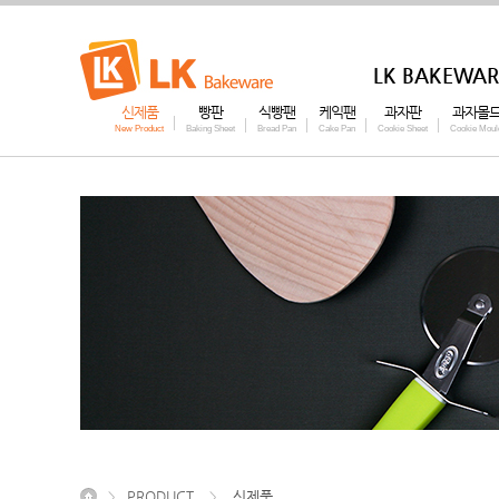
LK BAKEWAR
신제품
빵판
식빵팬
케익팬
과자판
과자몰
New Product
Baking Sheet
Bread Pan
Cake Pan
Cookie Sheet
Cookie Moul
PRODUCT
신제품
>
>